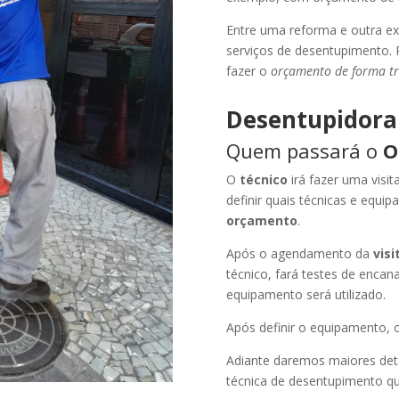
Entre uma reforma e outra e
serviços de desentupimento. P
fazer o
orçamento de forma t
Desentupidora
Quem passará o
O
O
técnico
irá fazer uma visi
definir quais técnicas e equip
orçamento
.
Após o agendamento da
vis
técnico, fará testes de encan
equipamento será utilizado.
Após definir o equipamento, o
Adiante daremos maiores det
técnica de desentupimento qu