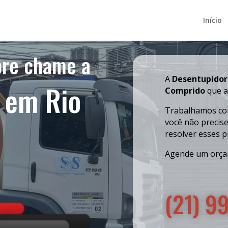
Início
bre chame a
A
Desentupido
 em Rio
Comprido
que a
Trabalhamos com
você não precis
resolver esses 
Agende um orça
(21) 9