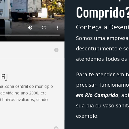
Comprido
Conheça a Desent
Somos uma empresa 
desentupimento e ser
atendemos todos os 
Para te atender em 
 RJ
precisar, funciona
na Zona central do município
e de vida no ano 2000, era
em Rio Comprido
, ap
6 bairros avaliados, sendo
sua pia ou vaso sani
exemplo.