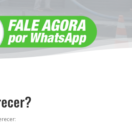
recer?
recer: