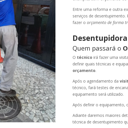
Entre uma reforma e outra e
serviços de desentupimento. P
fazer o
orçamento de forma t
Desentupidora
Quem passará o
O
O
técnico
irá fazer uma visi
definir quais técnicas e equip
orçamento
.
Após o agendamento da
vis
técnico, fará testes de encan
equipamento será utilizado.
Após definir o equipamento, o
Adiante daremos maiores det
técnica de desentupimento qu