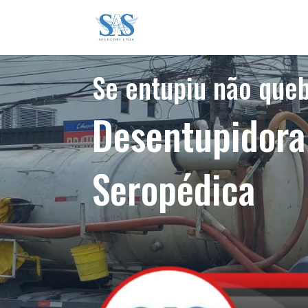
Se entupiu não que
Desentupidor
Seropédica