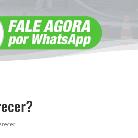
recer?
recer: