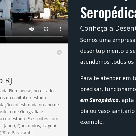
Seropédic
Conheça a Desent
Somos uma empresa 
desentupimento e ser
atendemos todos os 
Para te atender em 
o RJ
precisar, funciona
xada Fluminense, no estado
ros da capital do estado.
em Seropédica
, apta
lação foi estimada no ano de
pia ou vaso sanitári
sileiro de Geografia e
oso do estado. Faz limites com
exemplo.
u, Japeri, Queimados, Itaguaí
[8] e Paracambi.