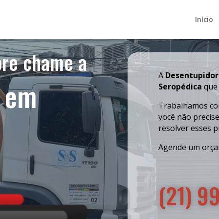
Início
bre chame a
A
Desentupido
a em
Seropédica
que 
Trabalhamos com
você não precis
resolver esses 
Agende um orça
(21) 9