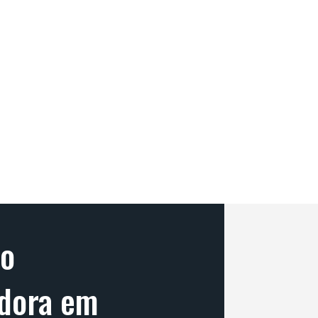
do
dora em