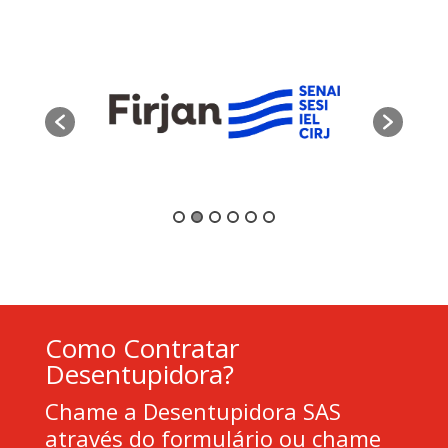
Como Contratar
Desentupidora?
Chame a Desentupidora SAS
através do formulário ou chame