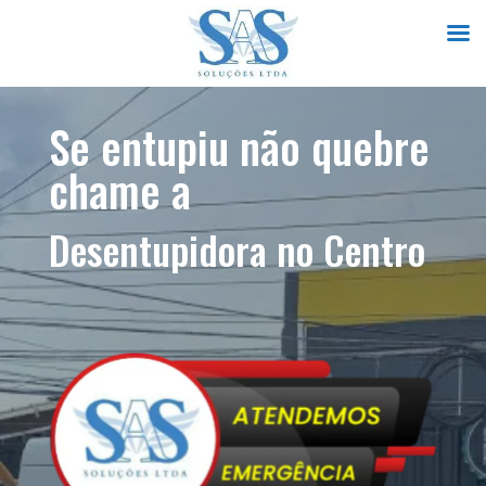
Se entupiu não quebre
chame a
Desentupidora no Centro