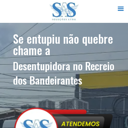
Se entupiu não quebre
chame a
Desentupidora no Recreio
dos Bandeirantes