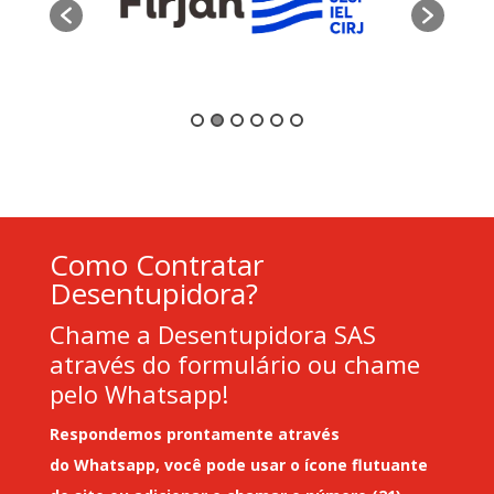
Como Contratar
Desentupidora?
Chame a Desentupidora SAS
através do formulário ou chame
pelo Whatsapp!
Respondemos prontamente através
do
Whatsapp
, você pode usar o ícone flutuante