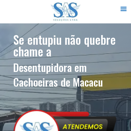
Se entupiu não quebre
chame a
Desentupidora em
Cachoeiras de Macacu